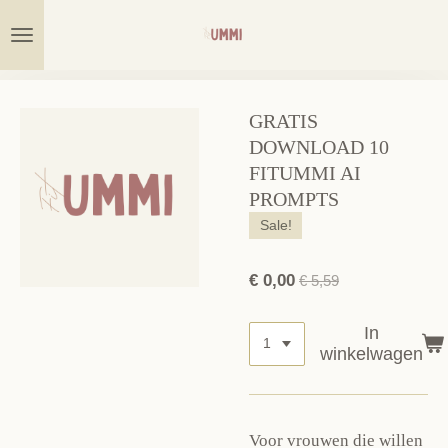
Ga
direct
naar
de
hoofdinhoud
GRATIS
DOWNLOAD 10
FITUMMI AI
PROMPTS
Sale!
€ 0,00
€ 5,59
In
winkelwagen
Voor vrouwen die willen