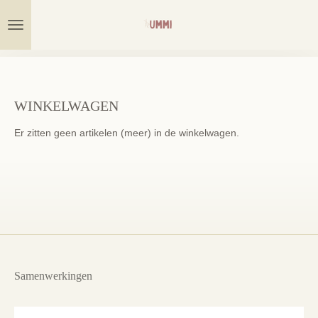
Ga
direct
naar
de
hoofdinhoud
WINKELWAGEN
Er zitten geen artikelen (meer) in de winkelwagen.
Samenwerkingen